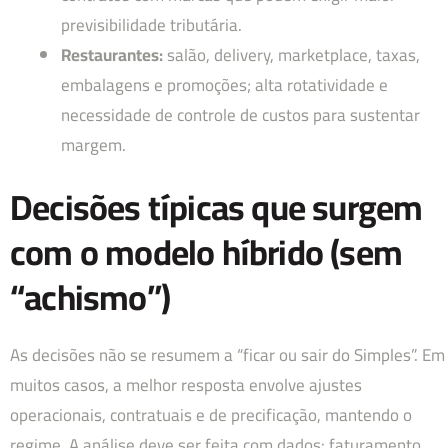
previsibilidade tributária.
Restaurantes:
salão, delivery, marketplace, taxas,
embalagens e promoções; alta rotatividade e
necessidade de controle de custos para sustentar
margem.
Decisões típicas que surgem
com o modelo híbrido (sem
“achismo”)
As decisões não se resumem a “ficar ou sair do Simples”. Em
muitos casos, a melhor resposta envolve ajustes
operacionais, contratuais e de precificação, mantendo o
regime. A análise deve ser feita com dados: faturamento,