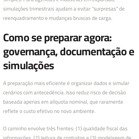
simulações trimestrais ajudam a evitar “surpresas” de
reenquadramento e mudanças bruscas de carga.
Como se preparar agora:
governança, documentação e
simulações
A preparação mais eficiente é organizar dados e simular
cenários com antecedência. Isso reduz risco de decisão
baseada apenas em alíquota nominal, que raramente
reflete o custo efetivo no novo ambiente.
O caminho envolve três frentes: (1) qualidade fiscal das
informações, (2) leitura de contratos e (3) modelagem de