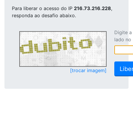
Para liberar o acesso
do IP
216.73.216.228
,
responda ao desafio abaixo.
Digite 
lado no
[trocar imagem]