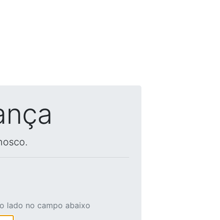
ança
nosco.
ao lado no campo abaixo