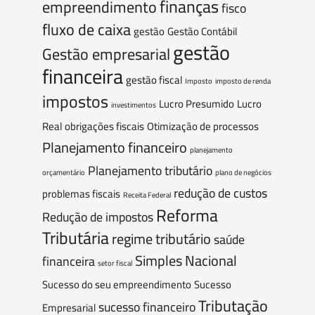
finanças
empreendimento
fisco
fluxo de caixa
gestão
Gestão Contábil
gestão
Gestão empresarial
financeira
gestão fiscal
Imposto
imposto de renda
impostos
Lucro Presumido
Lucro
investimentos
Real
obrigações fiscais
Otimização de processos
Planejamento financeiro
planejamento
Planejamento tributário
orçamentário
plano de negócios
redução de custos
problemas fiscais
Receita Federal
Reforma
Redução de impostos
Tributária
regime tributário
saúde
Simples Nacional
financeira
setor fiscal
Sucesso do seu empreendimento
Sucesso
Tributação
sucesso financeiro
Empresarial