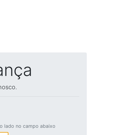
ança
nosco.
ao lado no campo abaixo