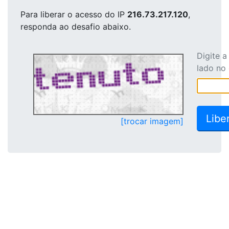
Para liberar o acesso
do IP
216.73.217.120
,
responda ao desafio abaixo.
Digite 
lado no
[trocar imagem]